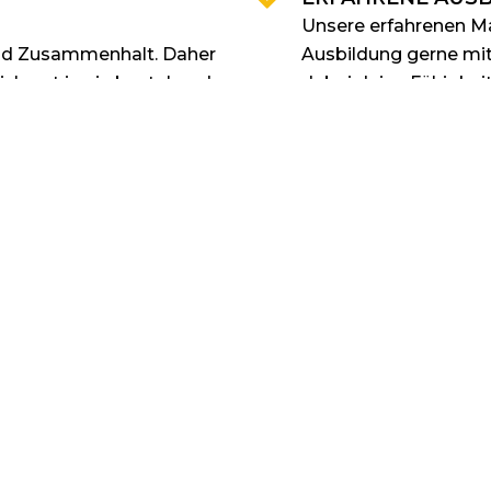
Unsere erfahrenen Ma
und Zusammenhalt. Daher
Ausbildung gerne mit
ich gut in ein bestehendes
dabei deine Fähigkeit
ABWECHSLUNGSR
HAFT:
Du wirst in unterschi
t Interesse daran dich
Renovierungsarbeiten
bei anspruchsvollen
im gewerblichen Bere
und gehst mit
N MELDE DICH BEI UNS ...