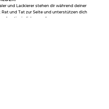
ler und Lackierer stehen dir während deiner
 Rat und Tat zur Seite und unterstützen dich
en kontinuierlich zu verbessern.
EICHE EINSATZGEBIETE
edlichen Projekten eingesetzt, von
 in Privathaushalten bis hin zu Großbaustellen
ich.