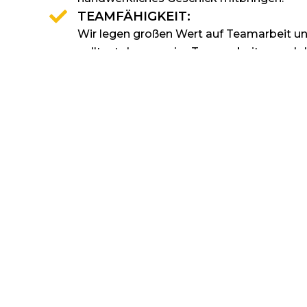
TEAMFÄHIGKEIT:
Wir legen großen Wert auf Teamarbeit 
solltest du gerne im Team arbeiten und d
Team integrieren können.
MOTIVATION UND LERNBEREITSC
Du bist motiviert Neues zu lernen und has
kontinuierlich weiterzuentwickeln. Auch 
Aufgaben behältst du einen kühlen Kopf 
Engagement an die Arbeit.
KLINGT INTERESSANT? DAN
E-Mail schreiben
WhatsApp-Nachricht